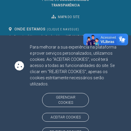
TRANSPARÊNCIA
MAPA DO SITE
ONDE ESTAMOS
(CLIQUE E NAVEGUE)
Av. Des. José Nunes da Cunha, bloco
(67) 3317-1500
29
Seg à Sex das 07 as 13h
Para melhorar a sua experiência na plataforma
Campo Grande/MS
CEP: 79031-310
e prover serviços personalizados, utilizamos
cookies. Ao "ACEITAR COOKIES", você terá
acesso a todas as funcionalidades do site. Se
clicar em "REJEITAR COOKIES", apenas os
SIGA NOSSAS REDES SOCIAIS
cookies estritamente necessários serão
Linked In
Youtube
Facebook
X
Instagram
utilizados.
BAIXE NOSSO APLICATIVO
GERENCIAR
COOKIES
ACEITAR COOKIES