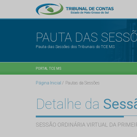
PAUTA DAS SESS
Pauta das Sessões dos Tribunais do TCE MS
PORTAL TCE MS
Página Inicial
Pautas da Sessões
Detalhe da
Sess
SESSÃO ORDINÁRIA VIRTUAL DA PRIMEI