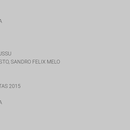
A
USSU
STO, SANDRO FELIX MELO
TAS 2015
A