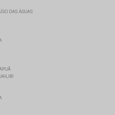
AÍSO DAS ÁGUAS
A
MAPUÃ
AILIBI
A