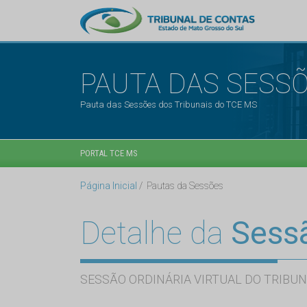
PAUTA DAS SESS
Pauta das Sessões dos Tribunais do TCE MS
PORTAL TCE MS
Página Inicial
Pautas da Sessões
Detalhe da
Sess
SESSÃO ORDINÁRIA VIRTUAL DO TRIBUN