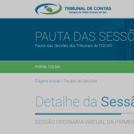
PAUTA DAS SESS
Pauta das Sessões dos Tribunais do TCE MS
PORTAL TCE MS
Página Inicial
Pautas da Sessões
Detalhe da
Sess
SESSÃO ORDINÁRIA VIRTUAL DA PRIMEI