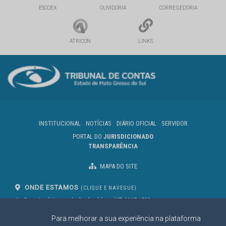
ESCOEX
OUVIDORIA
CORREGEDORIA
ATRICON
LINKS
INSTITUCIONAL
NOTÍCIAS
DIÁRIO OFICIAL
SERVIDOR
PORTAL DO
JURISDICIONADO
TRANSPARÊNCIA
MAPA DO SITE
ONDE ESTAMOS
(CLIQUE E NAVEGUE)
Av. Des. José Nunes da Cunha, bloco
(67) 3317-1500
29
Seg à Sex das 07 as 13h
Para melhorar a sua experiência na plataforma
Campo Grande/MS