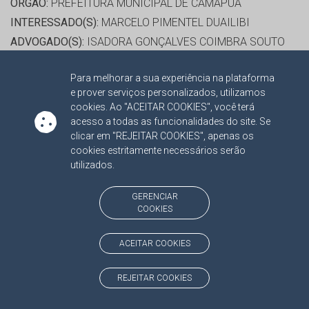
ORGÃO:
PREFEITURA MUNICIPAL DE CAMAPUÃ
INTERESSADO(S):
MARCELO PIMENTEL DUAILIBI
ADVOGADO(S):
ISADORA GONÇALVES COIMBRA SOUTO
DE ARAUJO
Para melhorar a sua experiência na plataforma
e prover serviços personalizados, utilizamos
RELATOR:
CONS. MARCIO CAMPOS MONTEIRO
cookies. Ao "ACEITAR COOKIES", você terá
PROCESSO:
TC/12800/2018/001
acesso a todas as funcionalidades do site. Se
clicar em "REJEITAR COOKIES", apenas os
ASSUNTO:
RECURSO ORDINÁRIO 2021
cookies estritamente necessários serão
PROTOCOLO:
2119973
utilizados.
ORGÃO:
PREFEITURA MUNICIPAL DE CAMPO GRANDE
INTERESSADO(S):
AGENOR MATTIELLO
GERENCIAR
COOKIES
ADVOGADO(S):
NÃO HÁ
ACEITAR COOKIES
RELATOR:
CONS. MARCIO CAMPOS MONTEIRO
PROCESSO:
TC/20496/2016/001
REJEITAR COOKIES
ASSUNTO:
RECURSO ORDINÁRIO 2016