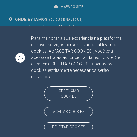
MAPA DO SITE
ONDE ESTAMOS
(CLIQUE E NAVEGUE)
Av. Des. José Nunes da Cunha, bloco
(67) 3317-1500
29
Seg à Sex das 07 as 13h
Para melhorar a sua experiência na plataforma
Campo Grande/MS
CEP: 79031-310
e prover serviços personalizados, utilizamos
cookies. Ao "ACEITAR COOKIES", você terá
acesso a todas as funcionalidades do site. Se
clicar em "REJEITAR COOKIES", apenas os
SIGA NOSSAS REDES SOCIAIS
cookies estritamente necessários serão
Linked In
Youtube
Facebook
X
Instagram
utilizados.
BAIXE NOSSO APLICATIVO
GERENCIAR
COOKIES
ACEITAR COOKIES
https://www.tce.ms.gov.br
REJEITAR COOKIES