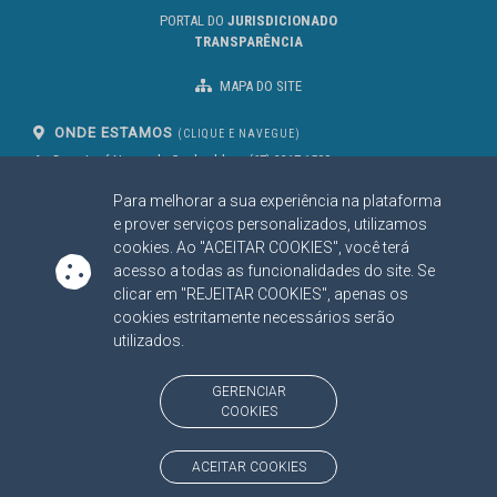
PORTAL DO
JURISDICIONADO
TRANSPARÊNCIA
MAPA DO SITE
ONDE ESTAMOS
(CLIQUE E NAVEGUE)
Av. Des. José Nunes da Cunha, bloco
(67) 3317-1500
29
Seg à Sex das 07 as 13h
Para melhorar a sua experiência na plataforma
Campo Grande/MS
CEP: 79031-310
e prover serviços personalizados, utilizamos
cookies. Ao "ACEITAR COOKIES", você terá
acesso a todas as funcionalidades do site. Se
clicar em "REJEITAR COOKIES", apenas os
SIGA NOSSAS REDES SOCIAIS
cookies estritamente necessários serão
Linked In
Youtube
Facebook
X
Instagram
utilizados.
BAIXE NOSSO APLICATIVO
GERENCIAR
COOKIES
ACEITAR COOKIES