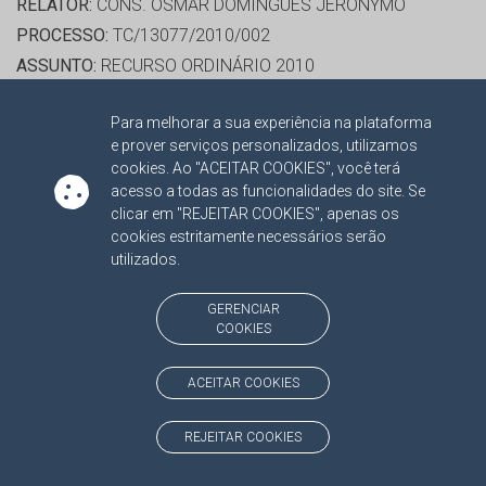
RELATOR:
CONS. OSMAR DOMINGUES JERONYMO
PROCESSO:
TC/13077/2010/002
ASSUNTO:
RECURSO ORDINÁRIO 2010
PROTOCOLO:
1765160
Para melhorar a sua experiência na plataforma
ORGÃO:
AGÊNCIA ESTADUAL DE DEFESA SANITÁRIA
e prover serviços personalizados, utilizamos
ANIMAL E VEGETAL MS
cookies. Ao "ACEITAR COOKIES", você terá
INTERESSADO(S):
MARIA CRISTINA GALVÃO ROSA
acesso a todas as funcionalidades do site. Se
clicar em "REJEITAR COOKIES", apenas os
CARRIJO
cookies estritamente necessários serão
ADVOGADO(S):
NÃO HÁ
utilizados.
CONS. JERSON DOMINGOS
GERENCIAR
COOKIES
RELATOR:
CONS. JERSON DOMINGOS
ACEITAR COOKIES
PROCESSO:
TC/11838/2014/001
ASSUNTO:
RECURSO ORDINÁRIO 2016
REJEITAR COOKIES
PROTOCOLO:
1740366