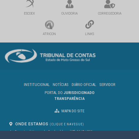
ESCOEX
OUVIDORIA
CORREGEDORIA
ATRICON
LINKS
INSTITUCIONAL
NOTÍCIAS
DIÁRIO OFICIAL
SERVIDOR
PORTAL DO
JURISDICIONADO
TRANSPARÊNCIA
MAPA DO SITE
ONDE ESTAMOS
(CLIQUE E NAVEGUE)
Av. Des. José Nunes da Cunha, bloco
(67) 3317-1500
29
Seg à Sex das 07 as 13h