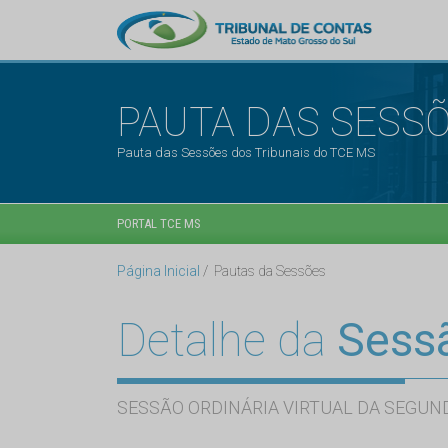
PAUTA DAS SESS
Pauta das Sessões dos Tribunais do TCE MS
PORTAL TCE MS
Página Inicial
Pautas da Sessões
Detalhe da
Sess
SESSÃO ORDINÁRIA VIRTUAL DA SEGUND