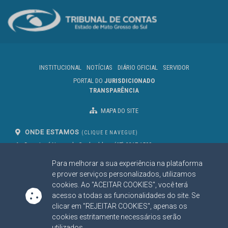
INSTITUCIONAL
NOTÍCIAS
DIÁRIO OFICIAL
SERVIDOR
PORTAL DO
JURISDICIONADO
TRANSPARÊNCIA
MAPA DO SITE
ONDE ESTAMOS
(CLIQUE E NAVEGUE)
Av. Des. José Nunes da Cunha, bloco
(67) 3317-1500
29
Seg à Sex das 07 as 13h
Para melhorar a sua experiência na plataforma
Campo Grande/MS
CEP: 79031-310
e prover serviços personalizados, utilizamos
cookies. Ao "ACEITAR COOKIES", você terá
acesso a todas as funcionalidades do site. Se
clicar em "REJEITAR COOKIES", apenas os
SIGA NOSSAS REDES SOCIAIS
cookies estritamente necessários serão
Linked In
Youtube
Facebook
X
Instagram
utilizados.