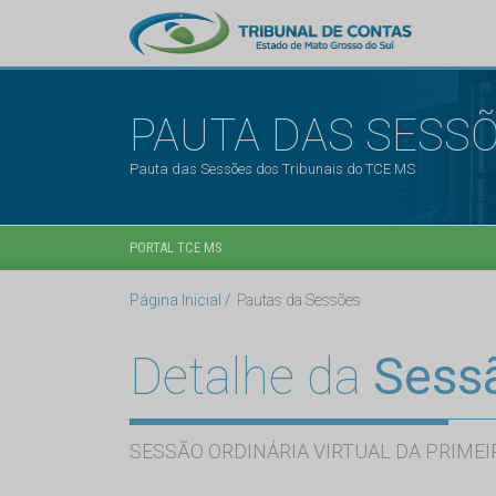
PAUTA DAS SESS
Pauta das Sessões dos Tribunais do TCE MS
PORTAL TCE MS
Página Inicial
Pautas da Sessões
Detalhe da
Sess
SESSÃO ORDINÁRIA VIRTUAL DA PRIMEI