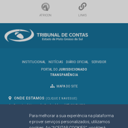
ATRICON
LINKS
INSTITUCIONAL
NOTÍCIAS
DIÁRIO OFICIAL
SERVIDOR
PORTAL DO
JURISDICIONADO
TRANSPARÊNCIA
MAPA DO SITE
ONDE ESTAMOS
(CLIQUE E NAVEGUE)
Av. Des. José Nunes da Cunha, bloco
(67) 3317-1500
29
Seg à Sex das 07 as 13h
Para melhorar a sua experiência na plataforma
Campo Grande/MS
CEP: 79031-310
e prover serviços personalizados, utilizamos
cookies. Ao "ACEITAR COOKIES", você terá