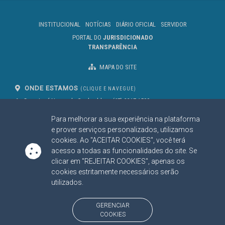
INSTITUCIONAL
NOTÍCIAS
DIÁRIO OFICIAL
SERVIDOR
PORTAL DO
JURISDICIONADO
TRANSPARÊNCIA
MAPA DO SITE
ONDE ESTAMOS
(CLIQUE E NAVEGUE)
Av. Des. José Nunes da Cunha, bloco
(67) 3317-1500
29
Seg à Sex das 07 as 13h
Para melhorar a sua experiência na plataforma
Campo Grande/MS
CEP: 79031-310
e prover serviços personalizados, utilizamos
cookies. Ao "ACEITAR COOKIES", você terá
acesso a todas as funcionalidades do site. Se
clicar em "REJEITAR COOKIES", apenas os
SIGA NOSSAS REDES SOCIAIS
cookies estritamente necessários serão
Linked In
Youtube
Facebook
X
Instagram
utilizados.
BAIXE NOSSO APLICATIVO
GERENCIAR
COOKIES