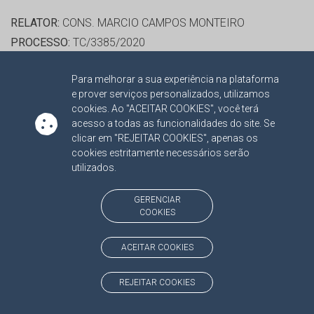
RELATOR:
CONS. MARCIO CAMPOS MONTEIRO
PROCESSO:
TC/3385/2020
ASSUNTO:
CONTAS DE GESTÃO 2019
Para melhorar a sua experiência na plataforma
PROTOCOLO:
2030448
e prover serviços personalizados, utilizamos
ORGÃO:
FUNDO DE MANUTENÇÃO E DESENVOLVIMENTO
cookies. Ao "ACEITAR COOKIES", você terá
DA EDUCAÇÃO BASICA E DE VALORIZAÇÃO DOS
acesso a todas as funcionalidades do site. Se
clicar em "REJEITAR COOKIES", apenas os
PROFISSIONAIS DE ARAL MOREIRA
cookies estritamente necessários serão
INTERESSADO(S):
ALEXANDRINO ARÉVALO GARCIA,
utilizados.
CAROLINE BRANDAO CERQUEIRA, VANIR FERREIRA
LINARES FILHA
GERENCIAR
COOKIES
ADVOGADO(S):
NÃO HÁ
PROCESSO(S) APENSADO(S):
ACEITAR COOKIES
TC/00003385/2020/001 RECURSO 2022
REJEITAR COOKIES
RELATOR:
CONS. MARCIO CAMPOS MONTEIRO