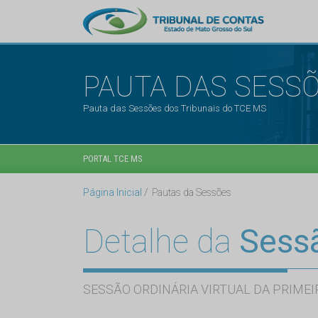
PAUTA DAS SESS
Pauta das Sessões dos Tribunais do TCE MS
PORTAL TCE MS
Página Inicial
Pautas da Sessões
Detalhe da
Sess
SESSÃO ORDINÁRIA VIRTUAL DA PRIMEI