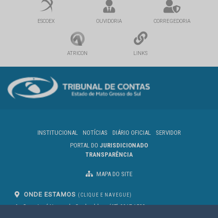
ESCOEX
OUVIDORIA
CORREGEDORIA
ATRICON
LINKS
INSTITUCIONAL
NOTÍCIAS
DIÁRIO OFICIAL
SERVIDOR
PORTAL DO
JURISDICIONADO
TRANSPARÊNCIA
MAPA DO SITE
ONDE ESTAMOS
(CLIQUE E NAVEGUE)
Av. Des. José Nunes da Cunha, bloco
(67) 3317-1500
29
Seg à Sex das 07 as 13h