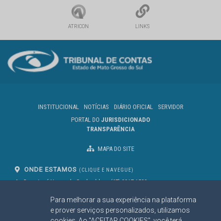
ATRICON
LINKS
INSTITUCIONAL
NOTÍCIAS
DIÁRIO OFICIAL
SERVIDOR
PORTAL DO
JURISDICIONADO
TRANSPARÊNCIA
MAPA DO SITE
ONDE ESTAMOS
(CLIQUE E NAVEGUE)
Av. Des. José Nunes da Cunha, bloco
(67) 3317-1500
29
Seg à Sex das 07 as 13h
Para melhorar a sua experiência na plataforma
Campo Grande/MS
CEP: 79031-310
e prover serviços personalizados, utilizamos
cookies. Ao "ACEITAR COOKIES", você terá