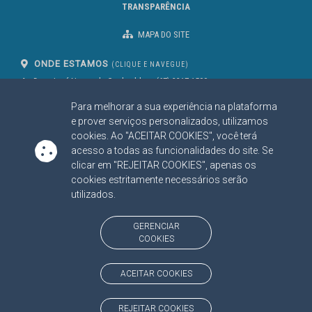
TRANSPARÊNCIA
MAPA DO SITE
ONDE ESTAMOS
(CLIQUE E NAVEGUE)
Av. Des. José Nunes da Cunha, bloco
(67) 3317-1500
29
Seg à Sex das 07 as 13h
Para melhorar a sua experiência na plataforma
Campo Grande/MS
CEP: 79031-310
e prover serviços personalizados, utilizamos
cookies. Ao "ACEITAR COOKIES", você terá
acesso a todas as funcionalidades do site. Se
clicar em "REJEITAR COOKIES", apenas os
SIGA NOSSAS REDES SOCIAIS
cookies estritamente necessários serão
Linked In
Youtube
Facebook
X
Instagram
utilizados.
BAIXE NOSSO APLICATIVO
GERENCIAR
COOKIES
ACEITAR COOKIES
https://www.tce.ms.gov.br
REJEITAR COOKIES