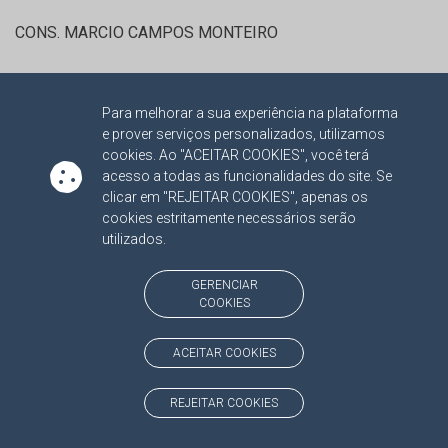
CONS. MARCIO CAMPOS MONTEIRO
RELATOR:
CONS. MARCIO CAMPOS MONTEIRO
Para melhorar a sua experiência na plataforma
PROCESSO:
TC/4217/2018/002
e prover serviços personalizados, utilizamos
ASSUNTO:
RECURSO ORDINÁRIO 2018
cookies. Ao "ACEITAR COOKIES", você terá
PROTOCOLO:
2125053
acesso a todas as funcionalidades do site. Se
clicar em "REJEITAR COOKIES", apenas os
ORGÃO:
FUNDO MUNICIPAL DE SAÚDE DO MUNICÍPIO DE
cookies estritamente necessários serão
SÃO GABRIEL DO OESTE
utilizados.
INTERESSADO(S):
MICHELE ALVES PAUPERIO
ADVOGADO(S):
NÃO HÁ
GERENCIAR
COOKIES
RELATOR:
CONS. MARCIO CAMPOS MONTEIRO
ACEITAR COOKIES
PROCESSO:
TC/2526/2018
ASSUNTO:
CONTAS DE GESTÃO 2017
REJEITAR COOKIES
PROTOCOLO:
1890549