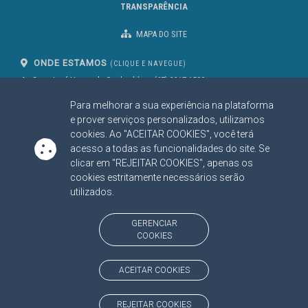
TRANSPARÊNCIA
MAPA DO SITE
ONDE ESTAMOS
(CLIQUE E NAVEGUE)
Av. Des. José Nunes da Cunha, bloco
(67) 3317-1500
29
Seg à Sex das 07 as 13h
Para melhorar a sua experiência na plataforma
Campo Grande/MS
CEP: 79031-310
e prover serviços personalizados, utilizamos
cookies. Ao "ACEITAR COOKIES", você terá
acesso a todas as funcionalidades do site. Se
clicar em "REJEITAR COOKIES", apenas os
SIGA NOSSAS REDES SOCIAIS
cookies estritamente necessários serão
Linked In
Youtube
Facebook
X
Instagram
utilizados.
BAIXE NOSSO APLICATIVO
GERENCIAR
COOKIES
ACEITAR COOKIES
https://www.tce.ms.gov.br
REJEITAR COOKIES