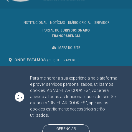
INSTITUCIONAL
NOTÍCIAS
DIÁRIO OFICIAL
SERVIDOR
PORTAL DO
JURISDICIONADO
TRANSPARÊNCIA
MAPA DO SITE
ONDE ESTAMOS
(CLIQUE E NAVEGUE)
Av. Des. José Nunes da Cunha, bloco
(67) 3317-1500
29
Seg à Sex das 07 as 13h
Para melhorar a sua experiência na plataforma
Campo Grande/MS
CEP: 79031-310
e prover serviços personalizados, utilizamos
cookies. Ao "ACEITAR COOKIES", você terá
acesso a todas as funcionalidades do site. Se
clicar em "REJEITAR COOKIES", apenas os
SIGA NOSSAS REDES SOCIAIS
cookies estritamente necessários serão
Linked In
Youtube
Facebook
X
Instagram
utilizados.
BAIXE NOSSO APLICATIVO
GERENCIAR