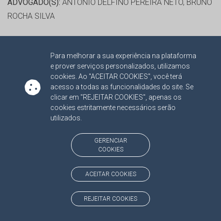
ADVOGADO(S):
ANTONIO DELFINO PEREIRA NETO, BRUNO
ROCHA SILVA
RELATOR:
CONS. FLAVIO ESGAIB KAYATT
Para melhorar a sua experiência na plataforma
PROCESSO:
TC/5416/2013/001
e prover serviços personalizados, utilizamos
ASSUNTO:
RECURSO ORDINÁRIO 2013
cookies. Ao "ACEITAR COOKIES", você terá
PROTOCOLO:
1966736
acesso a todas as funcionalidades do site. Se
clicar em "REJEITAR COOKIES", apenas os
ORGÃO:
FUNDO MUNICIPAL DE MANUTENÇÃO E
cookies estritamente necessários serão
DESENVOLVIMENTO DA EDUCAÇÃO BÁSICA E DE
utilizados.
VALORIZAÇÃO DOS PROFISSIONAIS DA EDUCAÇÃO DE
FIGUEIRÃO
GERENCIAR
COOKIES
INTERESSADO(S):
GETULIO FURTADO BARBOSA
ADVOGADO(S):
ANTONIO DELFINO PEREIRA NETO, BRUNO
ACEITAR COOKIES
ROCHA SILVA
REJEITAR COOKIES
RELATOR:
CONS. FLAVIO ESGAIB KAYATT