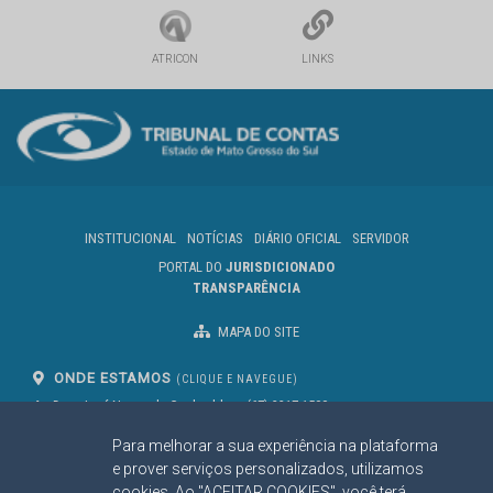
ATRICON
LINKS
INSTITUCIONAL
NOTÍCIAS
DIÁRIO OFICIAL
SERVIDOR
PORTAL DO
JURISDICIONADO
TRANSPARÊNCIA
MAPA DO SITE
ONDE ESTAMOS
(CLIQUE E NAVEGUE)
Av. Des. José Nunes da Cunha, bloco
(67) 3317-1500
29
Seg à Sex das 07 as 13h
Para melhorar a sua experiência na plataforma
Campo Grande/MS
CEP: 79031-310
e prover serviços personalizados, utilizamos
cookies. Ao "ACEITAR COOKIES", você terá