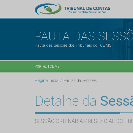
PAUTA DAS SESS
Pauta das Sessões dos Tribunais do TCE MS
PORTAL TCE MS
Página Inicial
Pautas da Sessões
Detalhe da
Sess
SESSÃO ORDINÁRIA PRESENCIAL DO TRI