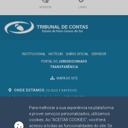
ATRICON
LINKS
INSTITUCIONAL
NOTÍCIAS
DIÁRIO OFICIAL
SERVIDOR
PORTAL DO
JURISDICIONADO
TRANSPARÊNCIA
MAPA DO SITE
ONDE ESTAMOS
(CLIQUE E NAVEGUE)
Av. Des. José Nunes da Cunha, bloco
(67) 3317-1500
29
Seg à Sex das 07 as 13h
Para melhorar a sua experiência na plataforma
Campo Grande/MS
CEP: 79031-310
e prover serviços personalizados, utilizamos
cookies. Ao "ACEITAR COOKIES", você terá
acesso a todas as funcionalidades do site. Se