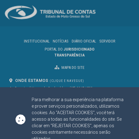
INSTITUCIONAL
NOTÍCIAS
DIÁRIO OFICIAL
SERVIDOR
PORTAL DO
JURISDICIONADO
TRANSPARÊNCIA
MAPA DO SITE
ONDE ESTAMOS
(CLIQUE E NAVEGUE)
Av. Des. José Nunes da Cunha, bloco
(67) 3317-1500
29
Seg à Sex das 07 as 13h
Para melhorar a sua experiência na plataforma
Campo Grande/MS
CEP: 79031-310
e prover serviços personalizados, utilizamos
cookies. Ao "ACEITAR COOKIES", você terá
acesso a todas as funcionalidades do site. Se
clicar em "REJEITAR COOKIES", apenas os
SIGA NOSSAS REDES SOCIAIS
cookies estritamente necessários serão
Linked In
Youtube
Facebook
X
Instagram
utilizados.