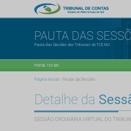
PAUTA DAS SESS
Pauta das Sessões dos Tribunais do TCE MS
PORTAL TCE MS
Página Inicial
Pautas da Sessões
Detalhe da
Sess
SESSÃO ORDINÁRIA VIRTUAL DO TRIBUN