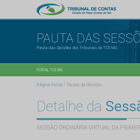
PAUTA DAS SESS
Pauta das Sessões dos Tribunais do TCE MS
PORTAL TCE MS
Página Inicial
Pautas da Sessões
Detalhe da
Sess
SESSÃO ORDINÁRIA VIRTUAL DA PRIMEI