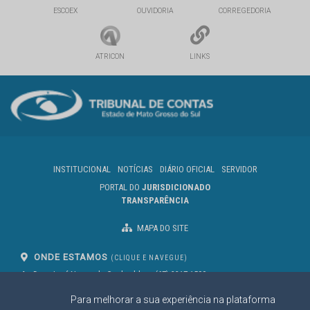
ESCOEX
OUVIDORIA
CORREGEDORIA
ATRICON
LINKS
INSTITUCIONAL
NOTÍCIAS
DIÁRIO OFICIAL
SERVIDOR
PORTAL DO
JURISDICIONADO
TRANSPARÊNCIA
MAPA DO SITE
ONDE ESTAMOS
(CLIQUE E NAVEGUE)
Av. Des. José Nunes da Cunha, bloco
(67) 3317-1500
29
Seg à Sex das 07 as 13h
Para melhorar a sua experiência na plataforma
Campo Grande/MS