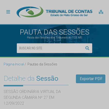
PAUTA DAS SESSÕES
Pauta das Sessões dos Tribunais do TCE MS
Página Inicial
Pautas da Sessões
Detalhe da
Sessão
Exportar PDF
SESSÃO ORDINÁRIA VIRTUAL DA
SEGUNDA CÂMARA Nº 27 EM
12/09/2022