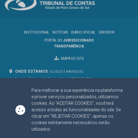
INSTITUCIONAL
NOTÍCIAS
DIÁRIO OFICIAL
SERVIDOR
PORTAL DO
JURISDICIONADO
TRANSPARÊNCIA
MAPA DO SITE
ONDE ESTAMOS
(CLIQUE E NAVEGUE)
Av. Des. José Nunes da Cunha, bloco
(67) 3317-1500
29
Seg à Sex das 07 as 13h
Para melhorar a sua experiência na plataforma
Campo Grande/MS
CEP: 79031-310
e prover serviços personalizados, utilizamos
cookies. Ao "ACEITAR COOKIES", você terá
acesso a todas as funcionalidades do site. Se
clicar em "REJEITAR COOKIES", apenas os
SIGA NOSSAS REDES SOCIAIS
cookies estritamente necessários serão
Linked In
Youtube
Facebook
X
Instagram
utilizados.