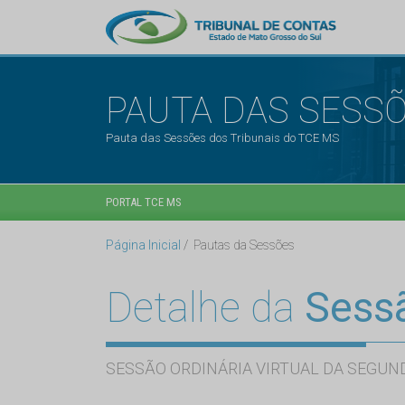
PAUTA DAS SESS
Pauta das Sessões dos Tribunais do TCE MS
PORTAL TCE MS
Página Inicial
Pautas da Sessões
Detalhe da
Sess
SESSÃO ORDINÁRIA VIRTUAL DA SEGUND