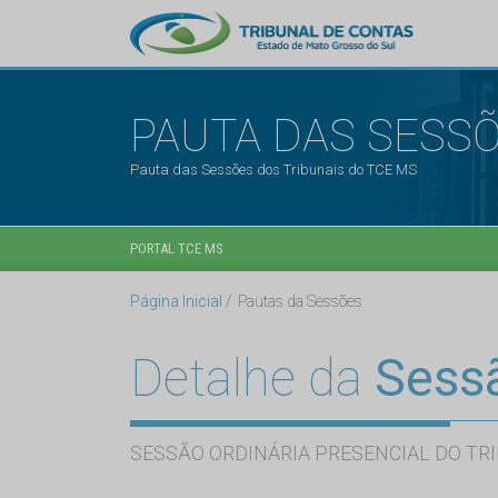
PAUTA DAS SESS
Pauta das Sessões dos Tribunais do TCE MS
PORTAL TCE MS
Página Inicial
Pautas da Sessões
Detalhe da
Sess
SESSÃO ORDINÁRIA PRESENCIAL DO TRI