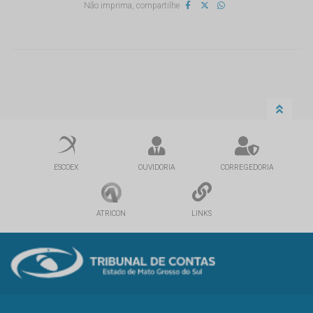
Não imprima, compartilhe
ESCOEX
OUVIDORIA
CORREGEDORIA
ATRICON
LINKS