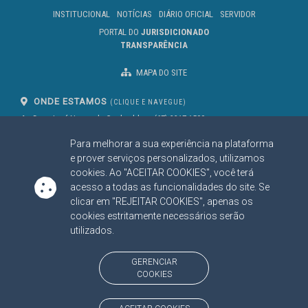
INSTITUCIONAL
NOTÍCIAS
DIÁRIO OFICIAL
SERVIDOR
PORTAL DO
JURISDICIONADO
TRANSPARÊNCIA
MAPA DO SITE
ONDE ESTAMOS
(CLIQUE E NAVEGUE)
Av. Des. José Nunes da Cunha, bloco
(67) 3317-1500
29
Seg à Sex das 07 as 13h
Para melhorar a sua experiência na plataforma
Campo Grande/MS
CEP: 79031-310
e prover serviços personalizados, utilizamos
cookies. Ao "ACEITAR COOKIES", você terá
acesso a todas as funcionalidades do site. Se
clicar em "REJEITAR COOKIES", apenas os
SIGA NOSSAS REDES SOCIAIS
cookies estritamente necessários serão
Linked In
Youtube
Facebook
X
Instagram
utilizados.
BAIXE NOSSO APLICATIVO
GERENCIAR
COOKIES