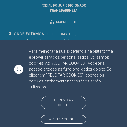
PORTAL DO
JURISDICIONADO
TRANSPARÊNCIA
MAPA DO SITE
ONDE ESTAMOS
(CLIQUE E NAVEGUE)
Av. Des. José Nunes da Cunha, bloco
(67) 3317-1500
29
Seg à Sex das 07 as 13h
Para melhorar a sua experiência na plataforma
Campo Grande/MS
CEP: 79031-310
e prover serviços personalizados, utilizamos
cookies. Ao "ACEITAR COOKIES", você terá
acesso a todas as funcionalidades do site. Se
clicar em "REJEITAR COOKIES", apenas os
SIGA NOSSAS REDES SOCIAIS
cookies estritamente necessários serão
Linked In
Youtube
Facebook
X
Instagram
utilizados.
BAIXE NOSSO APLICATIVO
GERENCIAR
COOKIES
ACEITAR COOKIES