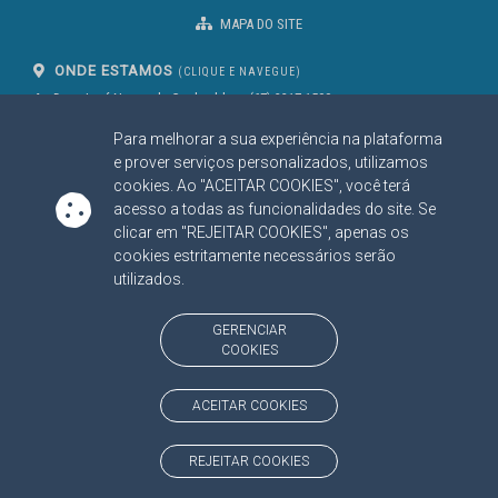
MAPA DO SITE
ONDE ESTAMOS
(CLIQUE E NAVEGUE)
Av. Des. José Nunes da Cunha, bloco
(67) 3317-1500
29
Seg à Sex das 07 as 13h
Para melhorar a sua experiência na plataforma
Campo Grande/MS
CEP: 79031-310
e prover serviços personalizados, utilizamos
cookies. Ao "ACEITAR COOKIES", você terá
acesso a todas as funcionalidades do site. Se
clicar em "REJEITAR COOKIES", apenas os
SIGA NOSSAS REDES SOCIAIS
cookies estritamente necessários serão
Linked In
Youtube
Facebook
X
Instagram
utilizados.
BAIXE NOSSO APLICATIVO
GERENCIAR
COOKIES
ACEITAR COOKIES
https://www.tce.ms.gov.br
REJEITAR COOKIES