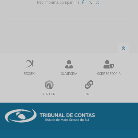
Não imprima, compartilhe
ESCOEX
OUVIDORIA
CORREGEDORIA
ATRICON
LINKS