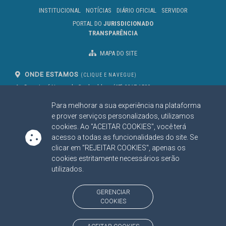
INSTITUCIONAL
NOTÍCIAS
DIÁRIO OFICIAL
SERVIDOR
PORTAL DO
JURISDICIONADO
TRANSPARÊNCIA
MAPA DO SITE
ONDE ESTAMOS
(CLIQUE E NAVEGUE)
Av. Des. José Nunes da Cunha, bloco
(67) 3317-1500
29
Seg à Sex das 07 as 13h
Para melhorar a sua experiência na plataforma
Campo Grande/MS
CEP: 79031-310
e prover serviços personalizados, utilizamos
cookies. Ao "ACEITAR COOKIES", você terá
acesso a todas as funcionalidades do site. Se
clicar em "REJEITAR COOKIES", apenas os
SIGA NOSSAS REDES SOCIAIS
cookies estritamente necessários serão
Linked In
Youtube
Facebook
X
Instagram
utilizados.
BAIXE NOSSO APLICATIVO
GERENCIAR
COOKIES