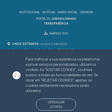
INSTITUCIONAL
NOTÍCIAS
DIÁRIO OFICIAL
SERVIDOR
PORTAL DO
JURISDICIONADO
TRANSPARÊNCIA
MAPA DO SITE
ONDE ESTAMOS
(CLIQUE E NAVEGUE)
Av. Des. José Nunes da Cunha, bloco
(67) 3317-1500
29
Seg à Sex das 07 as 13h
Para melhorar a sua experiência na plataforma
Campo Grande/MS
CEP: 79031-310
e prover serviços personalizados, utilizamos
cookies. Ao "ACEITAR COOKIES", você terá
acesso a todas as funcionalidades do site. Se
clicar em "REJEITAR COOKIES", apenas os
SIGA NOSSAS REDES SOCIAIS
cookies estritamente necessários serão
Linked In
Youtube
Facebook
X
Instagram
utilizados.
BAIXE NOSSO APLICATIVO
GERENCIAR
COOKIES