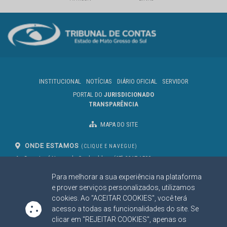
INSTITUCIONAL
NOTÍCIAS
DIÁRIO OFICIAL
SERVIDOR
PORTAL DO
JURISDICIONADO
TRANSPARÊNCIA
MAPA DO SITE
ONDE ESTAMOS
(CLIQUE E NAVEGUE)
Av. Des. José Nunes da Cunha, bloco
(67) 3317-1500
29
Seg à Sex das 07 as 13h
Para melhorar a sua experiência na plataforma
Campo Grande/MS
CEP: 79031-310
e prover serviços personalizados, utilizamos
cookies. Ao "ACEITAR COOKIES", você terá
acesso a todas as funcionalidades do site. Se
clicar em "REJEITAR COOKIES", apenas os
SIGA NOSSAS REDES SOCIAIS