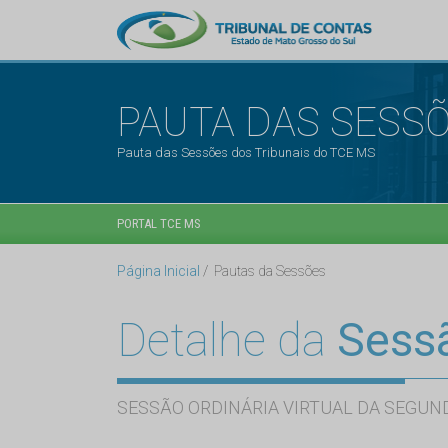
PAUTA DAS SESS
Pauta das Sessões dos Tribunais do TCE MS
PORTAL TCE MS
Página Inicial
Pautas da Sessões
Detalhe da
Sess
SESSÃO ORDINÁRIA VIRTUAL DA SEGUND