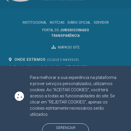
INSTITUCIONAL
NOTÍCIAS
DIÁRIO OFICIAL
SERVIDOR
PORTAL DO
JURISDICIONADO
TRANSPARÊNCIA
MAPA DO SITE
ONDE ESTAMOS
(CLIQUE E NAVEGUE)
Av. Des. José Nunes da Cunha, bloco
(67) 3317-1500
29
Seg à Sex das 07 as 13h
Para melhorar a sua experiência na plataforma
Campo Grande/MS
CEP: 79031-310
e prover serviços personalizados, utilizamos
cookies. Ao "ACEITAR COOKIES", você terá
acesso a todas as funcionalidades do site. Se
clicar em "REJEITAR COOKIES", apenas os
SIGA NOSSAS REDES SOCIAIS
cookies estritamente necessários serão
Linked In
Youtube
Facebook
X
Instagram
utilizados.
BAIXE NOSSO APLICATIVO
GERENCIAR