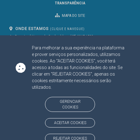
TRANSPARÊNCIA
MAPA DO SITE
ONDE ESTAMOS
(CLIQUE E NAVEGUE)
Av. Des. José Nunes da Cunha, bloco
(67) 3317-1500
29
Seg à Sex das 07 as 13h
Para melhorar a sua experiência na plataforma
Campo Grande/MS
CEP: 79031-310
e prover serviços personalizados, utilizamos
cookies. Ao "ACEITAR COOKIES", você terá
acesso a todas as funcionalidades do site. Se
clicar em "REJEITAR COOKIES", apenas os
SIGA NOSSAS REDES SOCIAIS
cookies estritamente necessários serão
Linked In
Youtube
Facebook
X
Instagram
utilizados.
BAIXE NOSSO APLICATIVO
GERENCIAR
COOKIES
ACEITAR COOKIES
https://www.tce.ms.gov.br
REJEITAR COOKIES