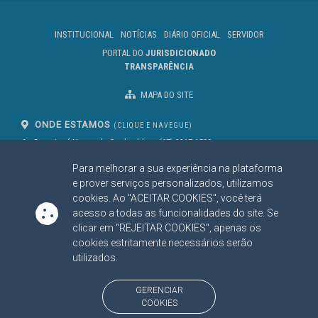
INSTITUCIONAL
NOTÍCIAS
DIÁRIO OFICIAL
SERVIDOR
PORTAL DO
JURISDICIONADO
TRANSPARÊNCIA
MAPA DO SITE
ONDE ESTAMOS
(CLIQUE E NAVEGUE)
Av. Des. José Nunes da Cunha, bloco
(67) 3317-1500
29
Seg à Sex das 07 as 13h
Para melhorar a sua experiência na plataforma
Campo Grande/MS
CEP: 79031-310
e prover serviços personalizados, utilizamos
cookies. Ao "ACEITAR COOKIES", você terá
acesso a todas as funcionalidades do site. Se
clicar em "REJEITAR COOKIES", apenas os
SIGA NOSSAS REDES SOCIAIS
cookies estritamente necessários serão
Linked In
Youtube
Facebook
X
Instagram
utilizados.
BAIXE NOSSO APLICATIVO
GERENCIAR
COOKIES