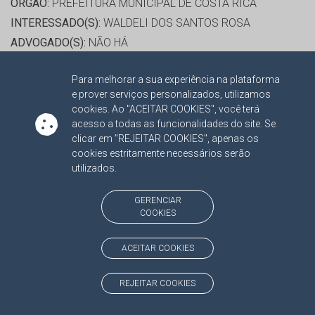
ORGÃO:
PREFEITURA MUNICIPAL DE COSTA RICA
INTERESSADO(S):
WALDELI DOS SANTOS ROSA
ADVOGADO(S):
NÃO HÁ
Para melhorar a sua experiência na plataforma
RELATOR:
CONS.SUBS. CÉLIO LIMA DE OLIVEIRA
e prover serviços personalizados, utilizamos
PROCESSO:
TC/3945/2022
cookies. Ao "ACEITAR COOKIES", você terá
ASSUNTO:
CONTAS DE GESTÃO 2021
acesso a todas as funcionalidades do site. Se
clicar em "REJEITAR COOKIES", apenas os
PROTOCOLO:
2162543
cookies estritamente necessários serão
ORGÃO:
MINISTÉRIO PÚBLICO ESTADUAL - PGJ
utilizados.
INTERESSADO(S):
ALEXANDRE MAGNO BENITES DE
LACERDA
GERENCIAR
COOKIES
ADVOGADO(S):
NÃO HÁ
PROCESSO(S) APENSADO(S):
ACEITAR COOKIES
TC/00006031/2021 PRESTAÇÃO DE CONTAS 2021
REJEITAR COOKIES
CONS.SUBS. LEANDRO LOBO RIBEIRO PIMENTEL