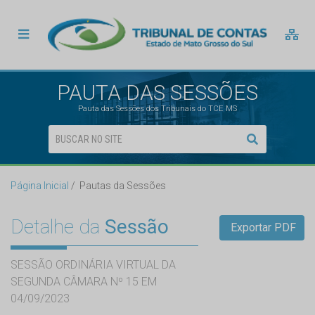
PAUTA DAS SESSÕES
Pauta das Sessões dos Tribunais do TCE MS
Página Inicial
Pautas da Sessões
Detalhe da
Sessão
Exportar PDF
SESSÃO ORDINÁRIA VIRTUAL DA
SEGUNDA CÂMARA Nº 15 EM
04/09/2023