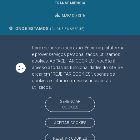
TRANSPARÊNCIA
MAPA DO SITE
ONDE ESTAMOS
(CLIQUE E NAVEGUE)
Av. Des. José Nunes da Cunha, bloco
(67) 3317-1500
29
Seg à Sex das 07 as 13h
Para melhorar a sua experiência na plataforma
Campo Grande/MS
CEP: 79031-310
e prover serviços personalizados, utilizamos
cookies. Ao "ACEITAR COOKIES", você terá
acesso a todas as funcionalidades do site. Se
clicar em "REJEITAR COOKIES", apenas os
SIGA NOSSAS REDES SOCIAIS
cookies estritamente necessários serão
Linked In
Youtube
Facebook
X
Instagram
utilizados.
BAIXE NOSSO APLICATIVO
GERENCIAR
COOKIES
ACEITAR COOKIES
https://www.tce.ms.gov.br
REJEITAR COOKIES