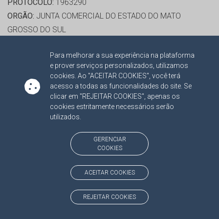
PROTOCOLO:
1963290
ORGÃO:
JUNTA COMERCIAL DO ESTADO DO MATO
GROSSO DO SUL
INTERESSADO(S):
AUGUSTO CESAR FERREIRA DE
Para melhorar a sua experiência na plataforma
CASTRO, NIVALDO DOMINGOS DA ROCHA, REINALDO
e prover serviços personalizados, utilizamos
AZAMBUJA SILVA
cookies. Ao "ACEITAR COOKIES", você terá
ADVOGADO(S):
NÃO HÁ
acesso a todas as funcionalidades do site. Se
clicar em "REJEITAR COOKIES", apenas os
cookies estritamente necessários serão
RELATOR:
CONS. MARCIO CAMPOS MONTEIRO
utilizados.
PROCESSO:
TC/2328/2019
ASSUNTO:
CONTAS DE GESTÃO 2018
GERENCIAR
COOKIES
PROTOCOLO:
1962920
ORGÃO:
SECRETARIA DE ESTADO DE MEIO AMBIENTE,
ACEITAR COOKIES
DESENVOLVIMENTO ECONÔMICO, PRODUÇÃO E
AGRICULTURA FAMILIAR
REJEITAR COOKIES
INTERESSADO(S):
JAIME ELIAS VERRUCK, REINALDO