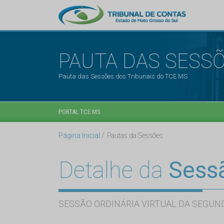
PAUTA DAS SESS
Pauta das Sessões dos Tribunais do TCE MS
PORTAL TCE MS
Página Inicial
Pautas da Sessões
Detalhe da
Sess
SESSÃO ORDINÁRIA VIRTUAL DA SEGUND