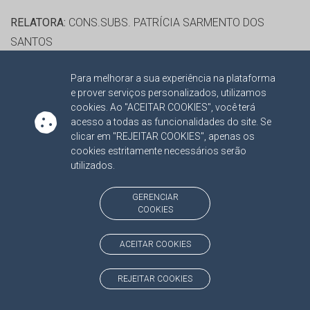
RELATORA:
CONS.SUBS. PATRÍCIA SARMENTO DOS
SANTOS
PROCESSO:
TC/06980/2017
Para melhorar a sua experiência na plataforma
ASSUNTO:
CONTAS DE GESTÃO 2016
e prover serviços personalizados, utilizamos
PROTOCOLO:
1805915
cookies. Ao "ACEITAR COOKIES", você terá
ORGÃO:
FUNDO MUNICIPAL DE SAÚDE DE PARANAIBA
acesso a todas as funcionalidades do site. Se
clicar em "REJEITAR COOKIES", apenas os
INTERESSADO(S):
ANA PAULA DE SOUZA ARAUJO, DIOGO
cookies estritamente necessários serão
ROBALINHO DE QUEIROZ, FRANCIANI MARIANO FORNI,
utilizados.
MAYCOL HENRIQUE QUEIROZ ANDRADE
ADVOGADO(S):
NÃO HÁ
GERENCIAR
COOKIES
PROCESSO(S) APENSADO(S):
TC/00006980/2017/001 RECURSO 2024
ACEITAR COOKIES
RELATORA:
CONS.SUBS. PATRÍCIA SARMENTO DOS
REJEITAR COOKIES
SANTOS